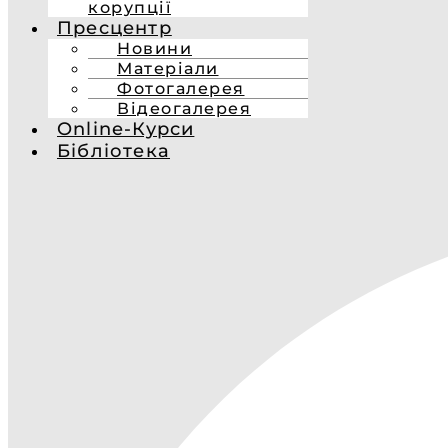
корупції
Пресцентр
Новини
Матеріали
Фотогалерея
Відеогалерея
Online-Курси
Бібліотека