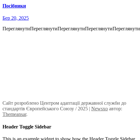
Посібники
Бер 20, 2025
ПереглянутиПереглянутиПереглянутиПереглянутиПереглянут
Сайт розроблено Центром адаптації державної служби до
стандартів Європейського Союзу / 2025
|
Newsxo
автор:
Themeansar
.
Header Toggle Sidebar
This is an example widget to show how the Header Toggle Sidebar