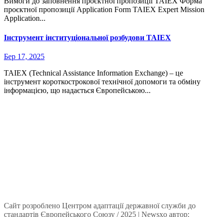
Вимоги до заповнення проєктної пропозиції ТАІЕХ Форма
проєктної пропозиції Application Form TAIEX Expert Mission
Application...
Інструмент інституціональної розбудови TAIEX
Бер 17, 2025
TAIEX (Technical Assistance Information Exchange) – це
інструмент короткострокової технічної допомоги та обміну
інформацією, що надається Європейською...
Сайт розроблено Центром адаптації державної служби до
стандартів Європейського Союзу / 2025
|
Newsxo
автор: