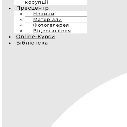
корупції
Пресцентр
Новини
Матеріали
Фотогалерея
Відеогалерея
Online-Курси
Бібліотека