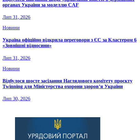
органах України за моделлю CAF
Лип 31, 2026
Новини
Україна офіційно відкрила переговори з ЄС за Кластером 6
«Зовнішні відносини»
Лип 31, 2026
Новини
Відбулося шосте засідання Наглядового комітету проєкту
Twinning для Міністерства охорони здоров’я України
Лип 30, 2026