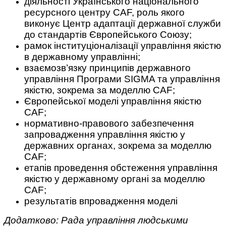
діяльності Українського національного
ресурсного центру CAF, роль якого
виконує Центр адаптації державної служби
до стандартів Європейського Союзу;
рамок інституціоналізації управління якістю
в державному управлінні;
взаємозв’язку принципів державного
управління Програми SIGMA та управління
якістю, зокрема за моделлю CAF;
Європейської моделі управління якістю
CAF;
нормативно-правового забезпечення
запровадження управління якістю у
державних органах, зокрема за моделлю
CAF;
етапів проведення обстеження управління
якістю у державному органі за моделлю
CAF;
результатів впровадження моделі
Додатково:
Рада управління людськими