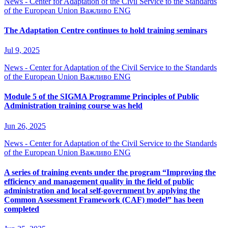
News - Center for Adaptation of the Civil Service to the Standards
of the European Union
Важливо ENG
The Adaptation Centre continues to hold training seminars
Jul 9, 2025
News - Center for Adaptation of the Civil Service to the Standards
of the European Union
Важливо ENG
Module 5 of the SIGMA Programme Principles of Public
Administration training course was held
Jun 26, 2025
News - Center for Adaptation of the Civil Service to the Standards
of the European Union
Важливо ENG
A series of training events under the program “Improving the
efficiency and management quality in the field of public
administration and local self-government by applying the
Common Assessment Framework (CAF) model” has been
completed