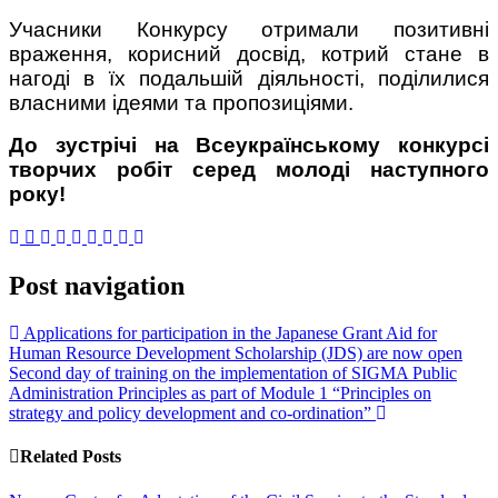
Учасники Конкурсу отримали позитивні
враження, корисний досвід, котрий стане в
нагоді в їх подальшій діяльності, поділилися
власними ідеями та пропозиціями.
До зустрічі на Всеукраїнському конкурсі
творчих робіт серед молоді наступного
року!
Post navigation
Applications for participation in the Japanese Grant Aid for
Human Resource Development Scholarship (JDS) are now open
Second day of training on the implementation of SIGMA Public
Administration Principles as part of Module 1 “Principles on
strategy and policy development and co-ordination”
Related Posts