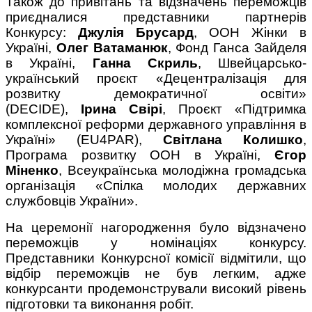
Також до привітань та відзначень переможців
приєдналися представники партнерів
Конкурсу:
Джулія Брусард
, ООН Жінки в
Україні,
Олег Ватаманюк
, Фонд Ганса Зайделя
в Україні,
Ганна Скриль
, Швейцарсько-
український проєкт «Децентралізація для
розвитку демократичної освіти»
(DECIDE),
Ірина Свірі
, Проєкт «Підтримка
комплексної реформи державного управління в
Україні» (EU4PAR),
Світлана Колишко
,
Програма розвитку ООН в Україні,
Єгор
Міненко
, Всеукраїнська молодіжна громадська
організація «Спілка молодих державних
службовців України».
На церемонії нагородження було відзначено
переможців у номінаціях конкурсу.
Представники Конкурсної комісії відмітили, що
відбір переможців не був легким, адже
конкурсанти продемонстрували високий рівень
підготовки та виконання робіт.