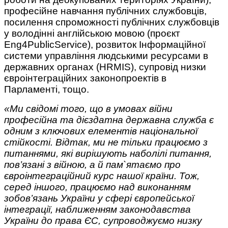
професійне навчання публічних службовців,
посилення спроможності публічних службовців
у володінні англійською мовою (проєкт
Eng4PublicService), розвиток Інформаційної
системи управління людськими ресурсами в
державних органах (HRMIS), супровід низки
євроінтеграційних законопроектів в
Парламенті, тощо.
«Ми свідомі того, що в умовах війни
професійна та дієздатна державна служба є
одним з ключових елементів національної
стійкості. Відтак, ми не тільки працюємо з
питаннями, які вирішують наболілі питання,
пов’язані з війною, а й пам`ятаємо про
євроінтеграційний курс нашої країни. Тож,
серед іншого, працюємо над виконанням
зобов’язань України у сфері європейської
інтеграції, наближенням законодавства
України до права ЄС, супроводжуємо низку