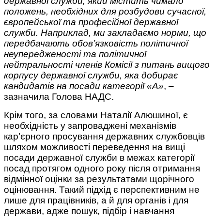
державної служби, який містить чимало
положень, необхідних для розбудови сучасної,
європейської та професійної державної
служби. Наприклад, ми закладаємо норми, що
передбачають обов’язковість політичної
неупередженості та політичної
нейтральності членів Комісії з питань вищого
корпусу державної служби, яка добирає
кандидатів на посади категорії «А»
, –
зазначила Голова НАДС.
Крім того, за словами Наталії Алюшиної, є
необхідність у запроваджені механізмів
кар’єрного просування державних службовців
шляхом можливості переведення на вищі
посади державної служби в межах категорії
посад протягом одного року після отримання
відмінної оцінки за результатами щорічного
оцінювання. Такий підхід є перспективним не
лише для працівників, а й для органів і для
держави, адже пошук, підбір і навчання