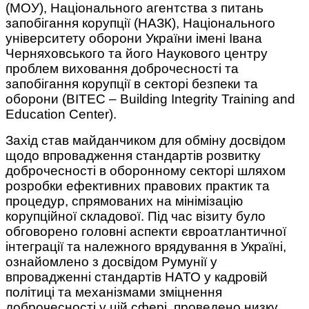
(МОУ), Національного агентства з питань
запобігання корупції (НАЗК), Національного
університету оборони України імені Івана
Черняховського та його Наукового центру
проблем виховання доброчесності та
запобігання корупції в секторі безпеки та
оборони (BITEC – Building Integrity Training and
Education Center).
Захід став майданчиком для обміну досвідом
щодо впровадження стандартів розвитку
доброчесності в оборонному секторі шляхом
розробки ефективних правових практик та
процедур, спрямованих на мінімізацію
корупційної складової. Під час візиту було
обговорено головні аспекти євроатлантичної
інтеграції та належного врядування в Україні,
ознайомлено з досвідом Румунії у
впровадженні стандартів НАТО у кадровій
політиці та механізмами зміцнення
доброчесності у цій сфері, проведено низку