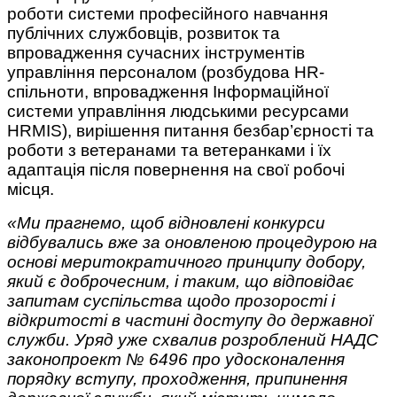
роботи системи професійного навчання
публічних службовців, розвиток та
впровадження сучасних інструментів
управління персоналом (розбудова HR-
спільноти, впровадження Інформаційної
системи управління людськими ресурсами
HRMIS), вирішення питання безбар’єрності та
роботи з ветеранами та ветеранками і їх
адаптація після повернення на свої робочі
місця.
«Ми прагнемо, щоб відновлені конкурси
відбувались вже за оновленою процедурою на
основі меритократичного принципу добору,
який є доброчесним, і таким, що відповідає
запитам суспільства щодо прозорості і
відкритості в частині доступу до державної
служби. Уряд уже схвалив розроблений НАДС
законопроект № 6496 про удосконалення
порядку вступу, проходження, припинення