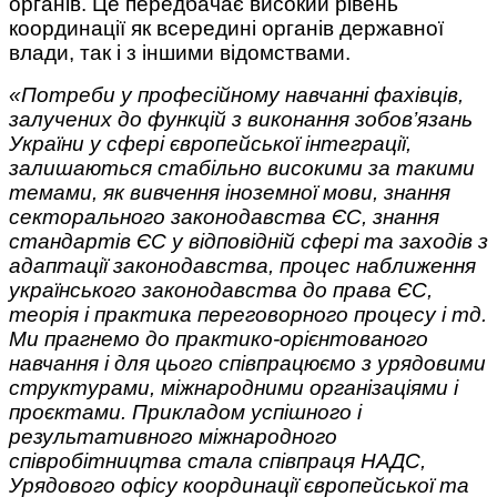
органів. Це передбачає високий рівень
координації як всередині органів державної
влади, так і з іншими відомствами.
«Потреби у професійному навчанні фахівців,
залучених до функцій з виконання зобов’язань
України у сфері європейської інтеграції,
залишаються стабільно високими за такими
темами, як вивчення іноземної мови, знання
секторального законодавства ЄС, знання
стандартів ЄС у відповідній сфері та заходів з
адаптації законодавства, процес наближення
українського законодавства до права ЄС,
теорія і практика переговорного процесу і тд.
Ми прагнемо до практико-орієнтованого
навчання і для цього співпрацюємо з урядовими
структурами, міжнародними організаціями і
проєктами. Прикладом успішного і
результативного міжнародного
співробітництва стала співпраця НАДС,
Урядового офісу координації європейської та