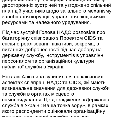
двосторонніх зустрічей та узгоджено спільний
план дій учасників щодо загального механізму
запобігання корупції, управління людськими
ресурсами та належного урядування.
Під час зустрічі Голова НАДС розповіла про
багаторічну співпрацю з Проектом CIDS та
спільно реалізовані ініціативи, зокрема, в
питаннях доброчесності під час добору на
державну службу, інструментів в управлінні
персоналом та організаційної культури
публічної служби в Україні.
Наталія Алюшина зупинилася на ключових
аспектах співпраці НАДС та CIDS, які мають
визначальне значення для державної служби
та служби в органах місцевого
самоврядування. Це дослідження «Державна
служба в Україні: Ваша точка зору», в рамках
якого респонденти оцінювали організаційну
культуру державної служби; щорічне