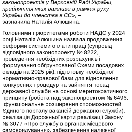
законопроектів у Верховній Раді України,
прийняття яких важливе в рамках руху
України до членства в ЄС»,
–
зазначила Наталія Алюшина.
Головними пріоритетами роботи НАДС у 2024
році Наталія Алюшина назвала продовження
реформи системи оплати праці (супровід
відповідного законопроекту № 8222,
проведення необхідних розрахунків і
формування обґрунтованої Схеми посадових
окладів на 2025 рік), підготовку необхідної
нормативно-правової бази для відновлення
конкурсних процедур на зайняття посад
державної служби на основі меритократичного
принципу (робота над законопроектом № 6496,
функціональне розширення спроможностей
Єдиного порталу вакансій державної служби),
реалізація Дорожньої карти реалізації Закону
№ 3077 «Про службу в органах місцевого
самоврядування», забезпечення належної