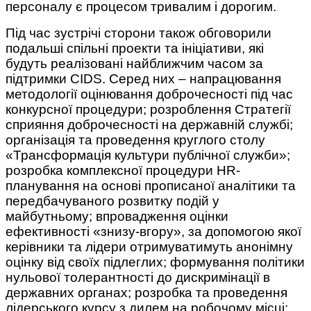
персоналу є процесом тривалим і дорогим.
Під час зустрічі сторони також обговорили
подальші спільні проекти та ініціативи, які
будуть реалізовані найближчим часом за
підтримки CIDS. Серед них – напрацювання
методології оцінювання доброчесності під час
конкурсної процедури; розроблення Стратегії
сприяння доброчесності на державній службі;
організація та проведення круглого столу
«Трансформація культури публічної служби»;
розробка комплексної процедури HR-
планування на основі прописаної аналітики та
передбачуваного розвитку подій у
майбутньому; впровадження оцінки
ефективності «знизу-вгору», за допомогою якої
керівники та лідери отримуватимуть анонімну
оцінку від своїх підлеглих; формування політики
нульової толерантності до дискримінації в
державних органах; розробка та проведення
лідерського курсу з дилем на робочому місці;