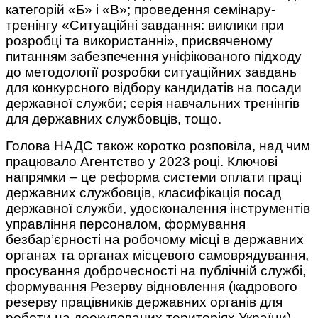
категорій «Б» і «В»; проведення семінару-
тренінгу «Ситуаційні завдання: виклики при
розробці та використанні», присвяченому
питанням забезпечення уніфікованого підходу
до методології розробки ситуаційних завдань
для конкурсного відбору кандидатів на посади
державної служби; серія навчальних тренінгів
для державних службовців, тощо.
Голова НАДС також коротко розповіла, над чим
працювало Агентство у 2023 році. Ключові
напрямки – це реформа системи оплати праці
державних службовців, класифікація посад
державної служби, удосконалення інструментів
управління персоналом, формування
безбар’єрності на робочому місці в державних
органах та органах місцевого самоврядування,
просування доброчесності на публічній службі,
формування Резерву відновлення (кадрового
резерву працівників державних органів для
роботи на деокупованих територіях України),