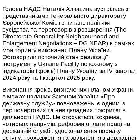
Голова НАДС Наталія Алюшина зустрілась з
представниками Генерального директорату
Європейської Комісії з питань політики
сусідства та переговорів з розширення (The
Directorate-General for Neighbourhood and
Enlargement Negotiations – DG NEAR) в рамках
моніторингу виконання Плану України.
Обговорили поточний стан реалізації
інструменту Ukraine Facility по кожному з
індикаторів (кроків) Плану України за IV квартал
2024 року та І квартал 2025 року.
Виконання кроків, визначених Планом України,
в межах наданих Законом України «Про
державну службу» повноважень, є одним із
першочергових та невідкладних пріоритетів
діяльності НАДС. Це стосується, зокрема,
чотирьох напрямів: реформи оплати праці на
державній службі, удосконалення порядку
вступу, проходження та звільнення з державної