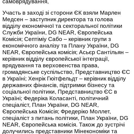
самоврядування,
Участь в заході зі сторони ЄК взяли Марлен
Медсен – заступник директора та голова
відділу економічної та секторальної політики
Служби України, DG NEAR, Європейська
Комісія; Септіміу Сабо – керівник групи з
економічного аналізу та Плану України, DG
NEAR, Європейська комісія; Асьєр Сантільян –
керівник відділу європейської інтеграції,
врядування та верховенства права,
громадянське суспільство, Представництво ЄС
в Україні; Хенрік Гюітфельдт – керівник відділу
державних фінансів, підтримки бізнесу та
соціальної політики, Представництво ЄС в
Україні; Федеріка Коласанті, політичний
спеціаліст, План України, DG NEAR,
Європейська Комісія; Фредеріко Моллет,
спеціаліст з питань політики, План України, DG
NEAR, Європейська комісія. Також до зустрічі
долучились представники Мінекономіки та