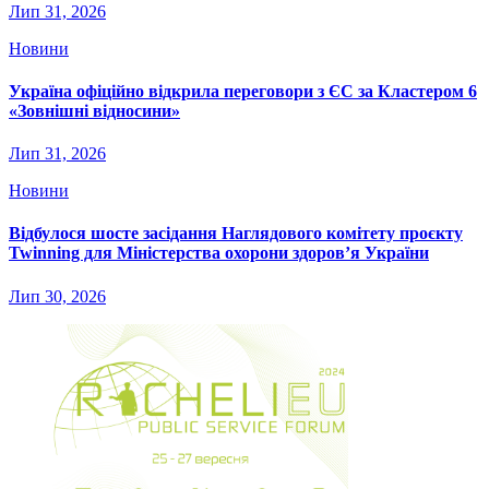
Лип 31, 2026
Новини
Україна офіційно відкрила переговори з ЄС за Кластером 6
«Зовнішні відносини»
Лип 31, 2026
Новини
Відбулося шосте засідання Наглядового комітету проєкту
Twinning для Міністерства охорони здоров’я України
Лип 30, 2026