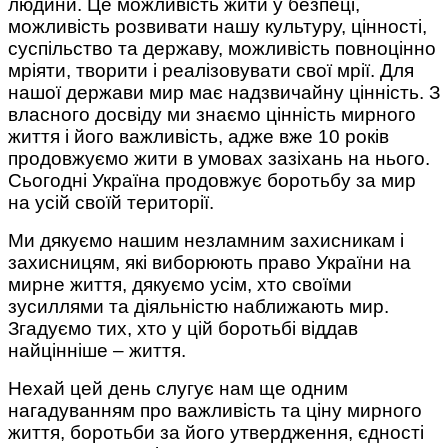
людини. Це можливість жити у безпеці,
можливість розвивати нашу культуру, цінності,
суспільство та державу, можливість повноцінно
мріяти, творити і реалізовувати свої мрії. Для
нашої держави мир має надзвичайну цінність. З
власного досвіду ми знаємо цінність мирного
життя і його важливість, адже вже 10 років
продовжуємо жити в умовах зазіхань на нього.
Сьогодні Україна продовжує боротьбу за мир
на усій своїй території.
Ми дякуємо нашим незламним захисникам і
захисницям, які виборюють право України на
мирне життя, дякуємо усім, хто своїми
зусиллями та діяльністю наближають мир.
Згадуємо тих, хто у цій боротьбі віддав
найцінніше – життя.
Нехай цей день слугує нам ще одним
нагадуванням про важливість та ціну мирного
життя, боротьби за його утвердження, єдності