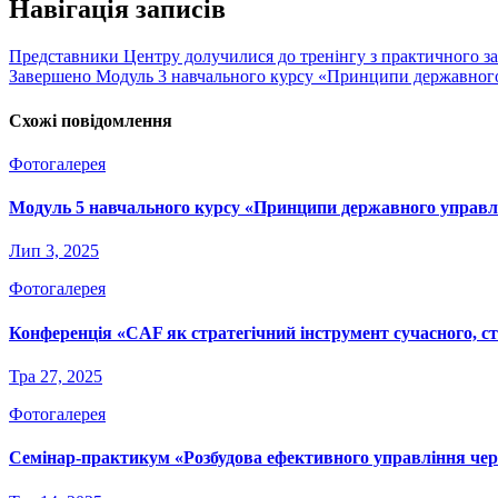
Навігація записів
Представники Центру долучилися до тренінгу з практичного 
Завершено Модуль 3 навчального курсу «Принципи державного
Схожі повідомлення
Фотогалерея
Модуль 5 навчального курсу «Принципи державного управл
Лип 3, 2025
Фотогалерея
Конференція «CAF як стратегічний інструмент сучасного, с
Тра 27, 2025
Фотогалерея
Семінар-практикум «Розбудова ефективного управління чере