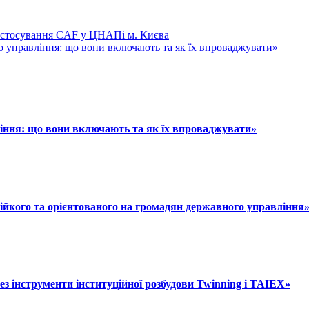
застосування CAF у ЦНАПі м. Києва
 управління: що вони включають та як їх впроваджувати»
іння: що вони включають та як їх впроваджувати»
тійкого та орієнтованого на громадян державного управління
з інструменти інституційної розбудови Twinning і TAIEX»