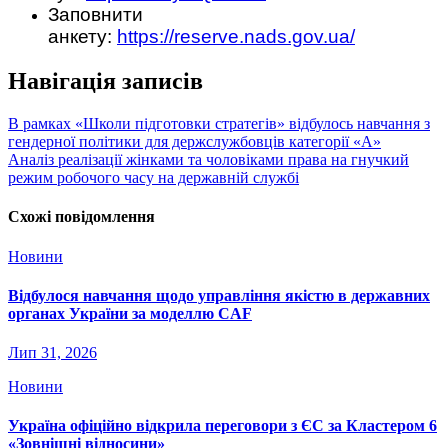
Заповнити
анкету:
https://reserve.nads.gov.ua/
Навігація записів
В рамках «Школи підготовки стратегів» відбулось навчання з
гендерної політики для держслужбовців категорії «А»
Аналіз реалізації жінками та чоловіками права на гнучкий
режим робочого часу на державній службі
Схожі повідомлення
Новини
Відбулося навчання щодо управління якістю в державних
органах України за моделлю CAF
Лип 31, 2026
Новини
Україна офіційно відкрила переговори з ЄС за Кластером 6
«Зовнішні відносини»