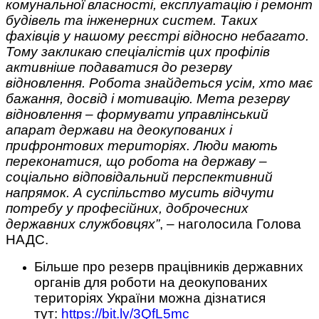
комунальної власності, експлуатацію і ремонт
будівель та інженерних систем. Таких
фахівців у нашому реєстрі відносно небагато.
Тому закликаю спеціалістів цих профілів
активніше подаватися до резерву
відновлення. Робота знайдеться усім, хто має
бажання, досвід і мотивацію. Мета резерву
відновлення – формувати управлінський
апарат держави на деокупованих і
прифронтових територіях. Люди мають
переконатися, що робота на державу –
соціально відповідальний перспективний
напрямок. А суспільство мусить відчути
потребу у професійних, доброчесних
державних службовцях”
, – наголосила Голова
НАДС.
Більше про резерв працівників державних
органів для роботи на деокупованих
територіях України можна дізнатися
тут:
https://bit.ly/3QfL5mc