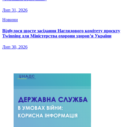
Лип 31, 2026
Новини
Відбулося шосте засідання Наглядового комітету проєкту
Twinning для Міністерства охорони здоров’я України
Лип 30, 2026