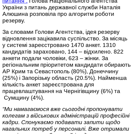
питання”.
Голова Національного агентства
України з питань державної служби Наталія
Алюшина розповіла про алгоритм роботи
резерву.
За словами Голови Агентства, ідея резерву
відновлення зацікавила суспільство. За місяць
у системі зареєстровано 1470 анкет. 1310
кандидатів зараховано, 144 – відхилено. 822
анкети подали чоловіки, 623 – жінки. За
регіональним пріоритетом кандидати обирають
АР Крим та Севастополь (80%), Донеччину
(25%) і Запорізьку область (20.5%). Найменша
кількість анкет зареєстрована для
працевлаштування на Чернігівщину (6%) та
Сумщину (4%).
“Ми намагаємося вже сьогодні пропонувати
колегам з військових адміністрацій професійні
кадри. Спонукаємо подавати запити щодо
нагальних потреб у персоналі. Вже отримали