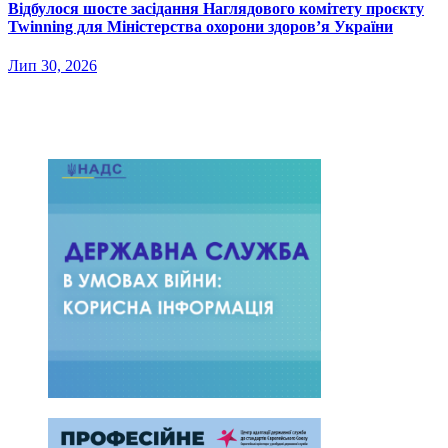
Відбулося шосте засідання Наглядового комітету проєкту
Twinning для Міністерства охорони здоров’я України
Лип 30, 2026