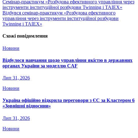
Семінар-практикум «Розбудова ефективного управління через
інструменти інституційної розбудови Twinning і TAIEX»
Відбувся семінар-практикум «Розбудова ефективного
управління через інструменти інституційної розбудови
Twinning і TAIEX»
Схожі повідомлення
Новини
Відбулося навчання щодо управління якістю в державних
органах України за моделлю CAF
Лип 31, 2026
Новини
Україна офіційно відкрила переговори з ЄС за Кластером 6
«Зовнішні відносини»
Лип 31, 2026
Новини