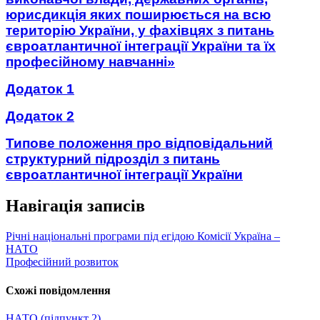
юрисдикція яких поширюється на всю
територію України, у фахівцях з питань
євроатлантичної інтеграції України та їх
професійному навчанні»
Додаток 1
Додаток 2
Типове положення про відповідальний
структурний підрозділ з питань
євроатлантичної інтеграції України
Навігація записів
Річні національні програми під егідою Комісії Україна –
НАТО
Професійний розвиток
Схожі повідомлення
НАТО (підпункт 2)