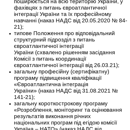
поширюється на всю територію України, у
фахівцях з питань євроатлантичної
інтеграції України та їх професійному
навчанні (наказ НАДС від 20.05.2020 № 84-
21);
типове Положення про відповідальний
структурний підрозділ з питань
євроатлантичної інтеграції
України (схвалено рішенням засідання
Комісії з питань координації
євроатлантичної інтеграції від 26.03.21);
загальну професійну (сертифікатну)
програму підвищення кваліфікації
«Євроатлантична інтеграція
України» (наказ НАДС від 31.08.2021 №
141-21);
загальну короткострокову програму
«Розроблення, моніторинг та оцінювання
результатів виконання річних
національних програм під егідою комісії
Україна – НАТО» (наказ НАДС від