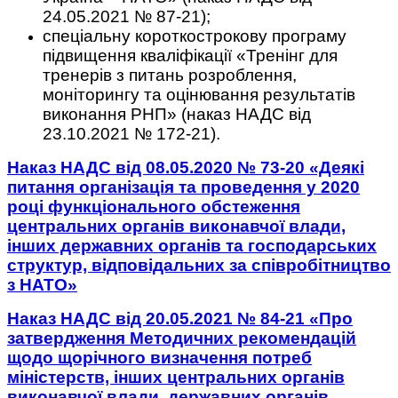
24.05.2021 № 87-21);
спеціальну короткострокову програму
підвищення кваліфікації «Тренінг для
тренерів з питань розроблення,
моніторингу та оцінювання результатів
виконання РНП» (наказ НАДС від
23.10.2021 № 172-21).
Наказ НАДС від 08.05.2020 № 73-20 «Деякі
питання організація та проведення у 2020
році функціонального обстеження
центральних органів виконавчої влади,
інших державних органів та господарських
структур, відповідальних за співробітництво
з НАТО»
Наказ НАДС від 20.05.2021 № 84-21 «Про
затвердження Методичних рекомендацій
щодо щорічного визначення потреб
міністерств, інших центральних органів
виконавчої влади, державних органів,