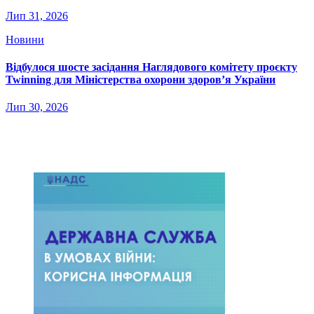
Лип 31, 2026
Новини
Відбулося шосте засідання Наглядового комітету проєкту
Twinning для Міністерства охорони здоров’я України
Лип 30, 2026