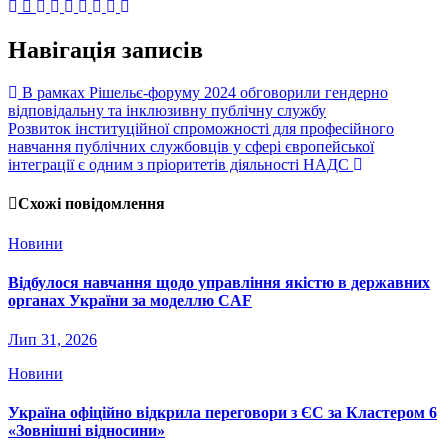
Навігація записів
В рамках Рішельє-форуму 2024 обговорили гендерно
відповідальну та інклюзивну публічну службу
Розвиток інституційної спроможності для професійного
навчання публічних службовців у сфері європейської
інтеграції є одним з пріоритетів діяльності НАДС
Схожі повідомлення
Новини
Відбулося навчання щодо управління якістю в державних
органах України за моделлю CAF
Лип 31, 2026
Новини
Україна офіційно відкрила переговори з ЄС за Кластером 6
«Зовнішні відносини»