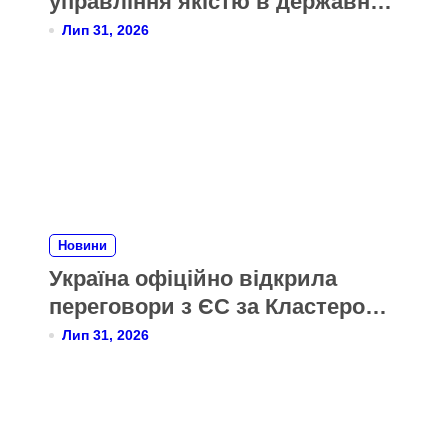
управління якістю в державних
органах України за моделлю
Лип 31, 2026
CAF
Новини
Україна офіційно відкрила
переговори з ЄС за Кластером 6
«Зовнішні відносини»
Лип 31, 2026