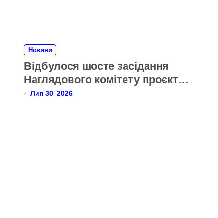
Новини
Відбулося шосте засідання
Наглядового комітету проєкту
Twinning для Міністерства
Лип 30, 2026
охорони здоров’я України