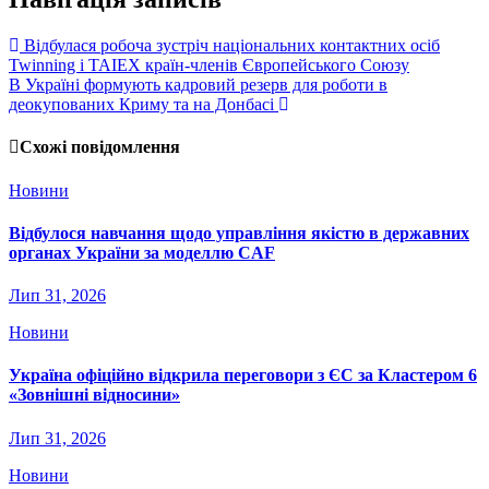
Відбулася робоча зустріч національних контактних осіб
Twinning і TAIEX країн-членів Європейського Союзу
В Україні формують кадровий резерв для роботи в
деокупованих Криму та на Донбасі
Схожі повідомлення
Новини
Відбулося навчання щодо управління якістю в державних
органах України за моделлю CAF
Лип 31, 2026
Новини
Україна офіційно відкрила переговори з ЄС за Кластером 6
«Зовнішні відносини»
Лип 31, 2026
Новини