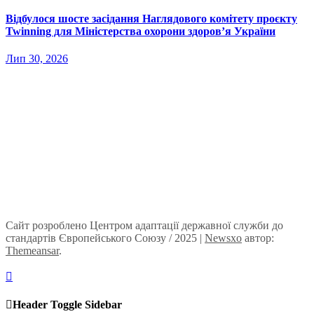
Відбулося шосте засідання Наглядового комітету проєкту
Twinning для Міністерства охорони здоров’я України
Лип 30, 2026
Сайт розроблено Центром адаптації державної служби до
стандартів Європейського Союзу / 2025
|
Newsxo
автор:
Themeansar
.
Header Toggle Sidebar