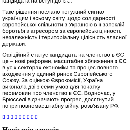
кандидата на вступ до ЄС.
Таке рішення послало потужний сигнал
українцям і всьому світу щодо солідарності
європейської спільноти з Україною в її запеклій
боротьбі з агресором за європейські цінності,
незалежність і територіальну цілісність власної
держави.
Офіційний статус кандидата на членство в ЄС
це – нові реформи, масштабне зближення з ЄС
в усіх секторах економіки та процес повного
входження у єдиний ринок Європейського
Союзу. За оцінкою Єврокомісії, Україна
виконала дві з семи умов для початку
перемовин про членство в ЄС. Водночас, у
Брюсселі відзначають прогрес, досягнутий
попри повномасштабну війну, розв’язану РФ.
Навігація записів