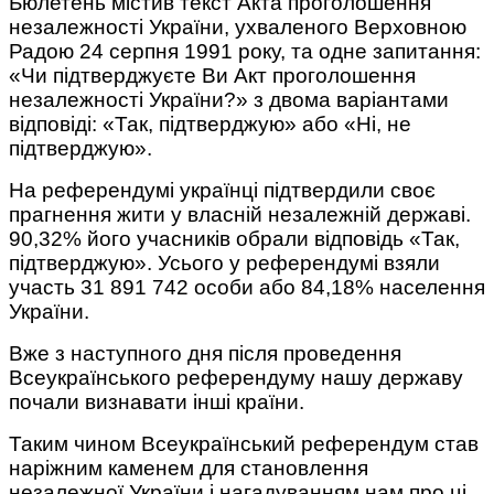
Бюлетень містив текст Акта проголошення
незалежності України, ухваленого Верховною
Радою 24 серпня 1991 року, та одне запитання:
«Чи підтверджуєте Ви Акт проголошення
незалежності України?» з двома варіантами
відповіді: «Так, підтверджую» або «Ні, не
підтверджую».
На референдумі українці підтвердили своє
прагнення жити у власній незалежній державі.
90,32% його учасників обрали відповідь «Так,
підтверджую». Усього у референдумі взяли
участь 31 891 742 особи або 84,18% населення
України.
Вже з наступного дня після проведення
Всеукраїнського референдуму нашу державу
почали визнавати інші країни.
Таким чином Всеукраїнський референдум став
наріжним каменем для становлення
незалежної України і нагадуванням нам про ці