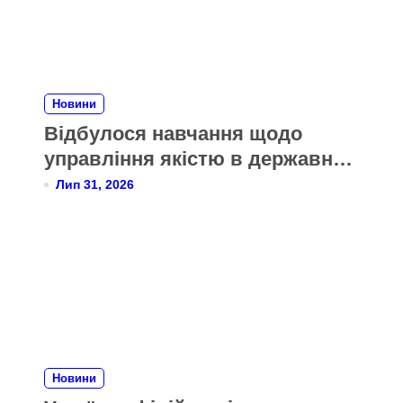
Новини
Відбулося навчання щодо
управління якістю в державних
органах України за моделлю
Лип 31, 2026
CAF
Новини