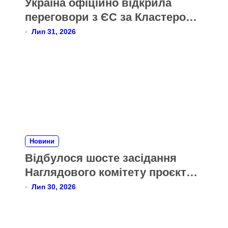
Україна офіційно відкрила
переговори з ЄС за Кластером 6
«Зовнішні відносини»
Лип 31, 2026
Новини
Відбулося шосте засідання
Наглядового комітету проєкту
Twinning для Міністерства
Лип 30, 2026
охорони здоров’я України