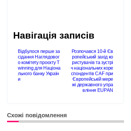
Навігація записів
Відбулося перше за
Розпочався 10-й Єв
сідання Наглядовог
ропейський захід ко
о комітету проєкту T
ристувачів та зустрі
winning для Націона
ч національних коре
льного банку Україн
спондентів CAF при
и
Європейській мере
жі державного упра
вління EUPAN
Схожі повідомлення