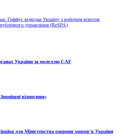
ас Гоффус відвідав Україну з робочим візитом
 публічного управління (ReSPA)
рганах України за моделлю CAF
«Зовнішні відносини»
inning для Міністерства охорони здоров’я України