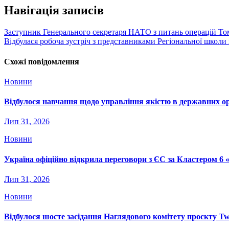
Навігація записів
Заступник Генерального секретаря НАТО з питань операцій Том
Відбулася робоча зустріч з представниками Регіональної школи
Схожі повідомлення
Новини
Відбулося навчання щодо управління якістю в державних о
Лип 31, 2026
Новини
Україна офіційно відкрила переговори з ЄС за Кластером 6 
Лип 31, 2026
Новини
Відбулося шосте засідання Наглядового комітету проєкту Tw