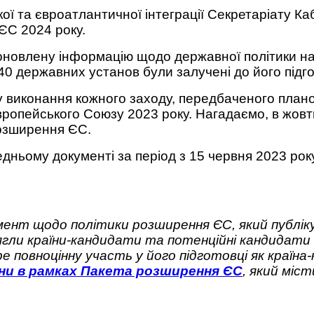
 ЄС 2024 року.
 оновлену інформацію щодо державної політики н
140 державних установ були залучені до його підго
у виконання кожного заходу, передбаченого плано
опейського Союзу 2023 року. Нагадаємо, в жовтні
розширення ЄС.
дньому документі за період з 15 червня 2023 року
ент щодо політики розширення ЄС, який публік
сягли країни-кандидати та потенційні кандидати
е повноцінну участь у його підготовці як країна
їни в рамках Пакета розширення ЄС
, який міс