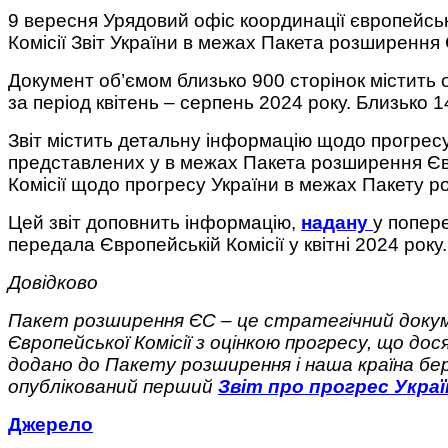
9 вересня Урядовий офіс координації європейської та євроатлантичної інтеграції Секретаріату Кабінету Міністрів України передав Європейській
Комісії Звіт України в межах Пакета розширення
Документ об’ємом близько 900 сторінок містить
за період квітень – серпень 2024 року. Близько 
Звіт містить детальну інформацію щодо прогрес
представлених у в межах Пакета розширення Євр
Комісії щодо прогресу України в межах Пакету 
Цей звіт доповнить інформацію,
надану
у попере
передала Європейській Комісії у квітні 2024 року.
Довідково
Пакет розширення ЄС – це стратегічний докум
Європейської Комісії з оцінкою прогресу, що до
додано до Пакету розширення і наша країна бер
опублікований перший
Звіт про прогрес Укра
Джерело