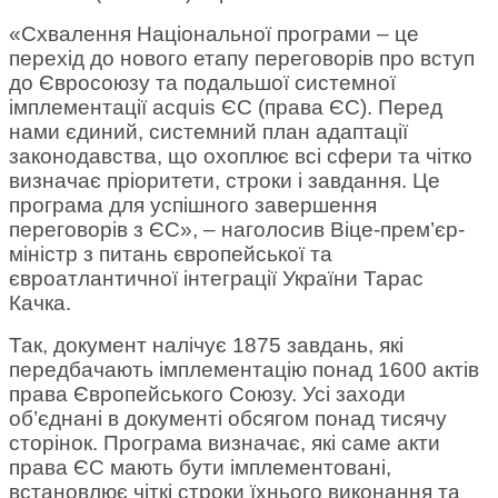
«Схвалення Національної програми – це
перехід до нового етапу переговорів про вступ
до Євросоюзу та подальшої системної
імплементації acquis ЄС (права ЄС). Перед
нами єдиний, системний план адаптації
законодавства, що охоплює всі сфери та чітко
визначає пріоритети, строки і завдання. Це
програма для успішного завершення
переговорів з ЄС», – наголосив Віце-прем’єр-
міністр з питань європейської та
євроатлантичної інтеграції України Тарас
Качка.
Так, документ налічує 1875 завдань, які
передбачають імплементацію понад 1600 актів
права Європейського Союзу. Усі заходи
об’єднані в документі обсягом понад тисячу
сторінок. Програма визначає, які саме акти
права ЄС мають бути імплементовані,
встановлює чіткі строки їхнього виконання та