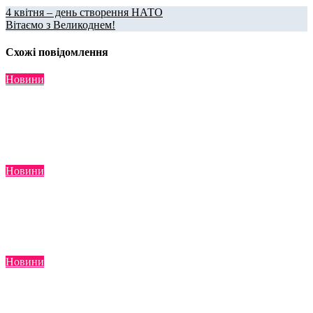
4 квітня – день створення НАТО
Вітаємо з Великоднем!
Схожі повідомлення
Новини
Відбулося навчання щодо управління якістю в державних
органах України за моделлю CAF
Лип 31, 2026
Новини
Україна офіційно відкрила переговори з ЄС за Кластером 6
«Зовнішні відносини»
Лип 31, 2026
Новини
Відбулося шосте засідання Наглядового комітету проєкту
Twinning для Міністерства охорони здоров’я України