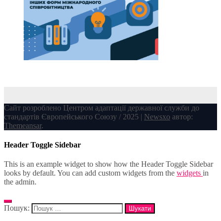
Сайт розроблено Центром адаптації державної служби до
стандартів Європейського Союзу / 2025
|
Newsxo
автор:
Themeansar
.
Header Toggle Sidebar
This is an example widget to show how the Header Toggle Sidebar
looks by default. You can add custom widgets from the
widgets
in
the admin.
Пошук: