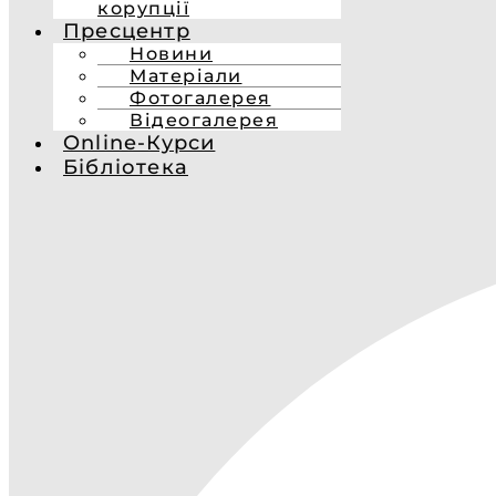
корупції
Пресцентр
Новини
Матеріали
Фотогалерея
Відеогалерея
Online-Курси
Бібліотека