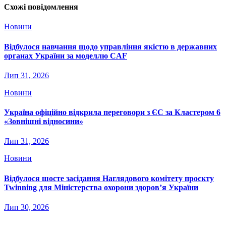
Схожі повідомлення
Новини
Відбулося навчання щодо управління якістю в державних
органах України за моделлю CAF
Лип 31, 2026
Новини
Україна офіційно відкрила переговори з ЄС за Кластером 6
«Зовнішні відносини»
Лип 31, 2026
Новини
Відбулося шосте засідання Наглядового комітету проєкту
Twinning для Міністерства охорони здоров’я України
Лип 30, 2026