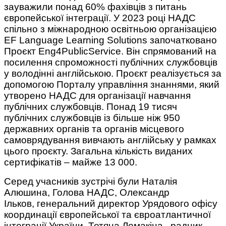
зауважили понад 60% фахівців з питань
європейської інтеграції. У 2023 році НАДС
спільно з міжнародною освітньою організацією
EF Language Learning Solutions започатковано
Проєкт Eng4PublicService. Він спрямований на
посилення спроможності публічних службовців
у володінні англійською. Проєкт реалізується за
допомогою Порталу управління знаннями, який
утворено НАДС для організації навчання
публічних службовців. Понад 19 тисяч
публічних службовців із більше ніж 950
державних органів та органів місцевого
самоврядування вивчають англійську у рамках
цього проєкту. Загальна кількість виданих
сертифікатів – майже 13 000.
Серед учасників зустрічі були Наталія
Алюшина, Голова НАДС, Олександр
Ільков, генеральний директор Урядового офісу
координації європейської та євроатлантичної
інтеграції України, Тетяна Ломакіна, радник –