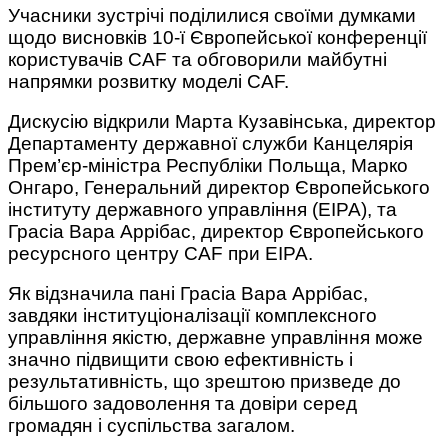
Учасники зустрічі поділилися своїми думками
щодо висновків 10-ї Європейської конференції
користувачів CAF та обговорили майбутні
напрямки розвитку моделі CAF.
Дискусію відкрили Марта Кузавінська, директор
Департаменту державної служби Канцелярія
Прем’єр-міністра Республіки Польща, Марко
Онгаро, Генеральний директор Європейського
інституту державного управління (EIPA), та
Грасіа Вара Аррібас, директор Європейського
ресурсного центру CAF при EIPA.
Як відзначила пані Грасіа Вара Аррібас,
завдяки інституціоналізації комплексного
управління якістю, державне управління може
значно підвищити свою ефективність і
результативність, що зрештою призведе до
більшого задоволення та довіри серед
громадян і суспільства загалом.