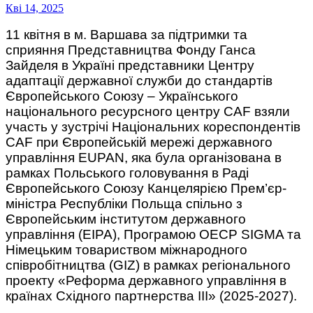
Кві 14, 2025
11 квітня в м. Варшава за підтримки та
сприяння Представництва Фонду Ганса
Зайделя в Україні представники Центру
адаптації державної служби до стандартів
Європейського Союзу – Українського
національного ресурсного центру CAF взяли
участь у зустрічі Національних кореспондентів
CAF при Європейській мережі державного
управління EUPAN, яка була організована в
рамках Польського головування в Раді
Європейського Союзу Канцелярією Прем’єр-
міністра Республіки Польща спільно з
Європейським інститутом державного
управління (EIPA), Програмою ОЕСР SIGMA та
Німецьким товариством міжнародного
співробітництва (GIZ) в рамках регіонального
проекту «Реформа державного управління в
країнах Східного партнерства III» (2025-2027).