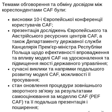
Темами обговорення та обміну досвідом між
кореспондентами CAF були:
висновки 10-ї Європейської конференції
користувачів CAF;
презентація досліджень Європейського та
Австрійського ресурсних центрів CAF, а
також Департаменту державної служби
Канцелярія Прем’єр-міністра Республіки
Польща щодо ефективності впровадження
та впливу моделі CAF на удосконалення та
підвищення якості державного управління;
c
учасні виклики та напрямки подальшого
розвитку моделі CAF, можливості її
просування;
стан оновлення процедури зовнішнього
зворотного зв’язку за результатами
самооцінювання за моделлю CAF (PEF
CAF) та її подальша презентація і
поширення;