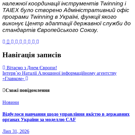
належної координації інструментів Twinning і
TAIEX було створено Адміністративний офіс
програми Twinning в Україні, функції якого
виконує Центр адаптації державної служби до
стандартів Європейського Союзу.
Навігація записів
Вітаємо з Днем Європи!
Інтерв`ю Наталії Алюшиної інформаційному агентству
«Главком»
Схожі повідомлення
Новини
Відбулося навчання щодо управління якістю в державних
органах України за моделлю CAF
Лип 31, 2026