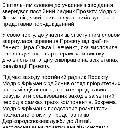
З вітальним словом до учасників засідання
звернувся постійний радник Проєкту Модріс
Фрікманіс, який привітав учасників зустрічі та
представив порядок денний.
У свою чергу, до учасників зі вступним словом
звернулася керівниця Проєкту від країни-
бенефіціара Ольга Шевченко, яка висловила
слова вдячності партнерам за їх високу
діяльність та плідну співпрацю на всіх етапах
реалізації Проєкту.
Під час заходу постійний радник Проєкту
Модріс Фрікманіс здійснив огляд пріоритетних
напрямів діяльності, а також представив
результати реалізованих заходів за звітний
період в рамках трьох компонентів. Зокрема,
Модріс Фрікманіс представив результати
навчального візиту представників
Держпродспоживслужби до Латвії,
наголосивши на початку аналізу системи