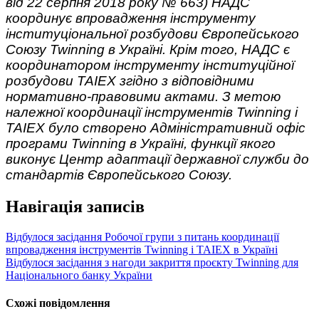
від 22 серпня 2018 року № 663) НАДС
координує впровадження інструменту
інституціональної розбудови Європейського
Союзу Twinning в Україні. Крім того, НАДС є
координатором інструменту інституційної
розбудови TAIEX згідно з відповідними
нормативно-правовими актами. З метою
належної координації інструментів Twinning і
TAIEX було створено Адміністративний офіс
програми Twinning в Україні, функції якого
виконує Центр адаптації державної служби до
стандартів Європейського Союзу.
Навігація записів
Відбулося засідання Робочої групи з питань координації
впровадження інструментів Twinning і ТАІЕХ в Україні
Відбулося засідання з нагоди закриття проєкту Twinning для
Національного банку України
Схожі повідомлення