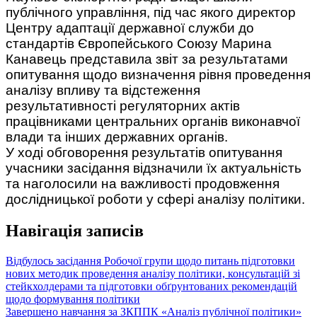
публічного управління, під час якого директор
Центру адаптації державної служби до
стандартів Європейського Союзу Марина
Канавець представила звіт за результатами
опитування щодо визначення рівня проведення
аналізу впливу та відстеження
результативності регуляторних актів
працівниками центральних органів виконавчої
влади та інших державних органів.
У ході обговорення результатів опитування
учасники засідання відзначили їх актуальність
та наголосили на важливості продовження
дослідницької роботи у сфері аналізу політики.
Навігація записів
Відбулось засідання Робочої групи щодо питань підготовки
нових методик проведення аналізу політики, консультацій зі
стейкхолдерами та підготовки обґрунтованих рекомендацій
щодо формування політики
Завершено навчання за ЗКППК «Аналіз публічної політики»