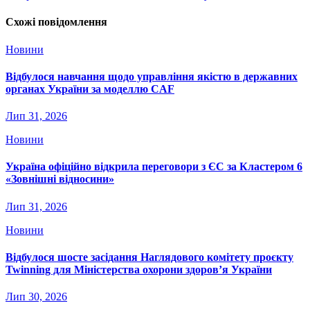
Схожі повідомлення
Новини
Відбулося навчання щодо управління якістю в державних
органах України за моделлю CAF
Лип 31, 2026
Новини
Україна офіційно відкрила переговори з ЄС за Кластером 6
«Зовнішні відносини»
Лип 31, 2026
Новини
Відбулося шосте засідання Наглядового комітету проєкту
Twinning для Міністерства охорони здоров’я України
Лип 30, 2026