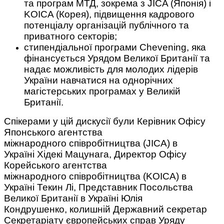
та програм МТД, зокрема з JICA (Японія) і
KOICA (Корея), підвищення кадрового
потенціалу організацій публічного та
приватного секторів;
стипендіальної програми Chevening, яка
фінансується Урядом Великої Британії та
надає можливість для молодих лідерів
України навчатися на однорічних
магістерських програмах у Великій
Британії.
Спікерами у цій дискусії були Керівник Офісу
Японського агентства
міжнародного співробітництва (JICA) в
Україні Хідекі Мацунага, Директор Офісу
Корейського агентства
міжнародного співробітництва (KOICA) в
Україні Текин Лі, Представник Посольства
Великої Британії в Україні Юлія
Кондрушенко, колишній Державний секретар
Секретаріату європейських справ Уряду