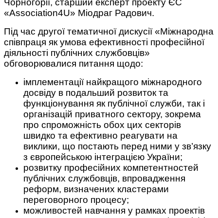
Чорногорії, старший експерт проекту ЄС
«Association4U» Міодраг Радович.
Під час другої тематичної дискусії «Міжнародна
співпраця як умова ефективності професійної
діяльності публічних службовців»
обговорювалися питання щодо:
імплементації найкращого міжнародного
досвіду в подальший розвиток та
функціонування як публічної служби, так і
організацій приватного сектору, зокрема
про спроможність обох цих секторів
швидко та ефективно реагувати на
виклики, що постають перед ними у зв’язку
з європейською інтеграцією України;
розвитку професійних компетентностей
публічних службовців, впровадження
реформ, визначених кластерами
переговорного процесу;
можливостей навчання у рамках проектів