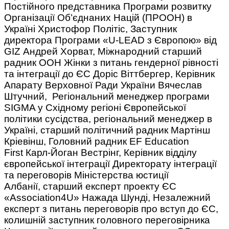
Постійного представника Програми розвитку
Організації Об’єднаних Націй (ПРООН) в
Україні Христофор Політіс, Заступник
директора Програми «U-LEAD з Європою» від
GIZ Андрей Хорват, Міжнародний старший
радник ООН Жінки з питань гендерної рівності
та інтеграції до ЄС Доріс Віттбергер, Керівник
Апарату Верховної Ради України Вячеслав
Штучний, Регіональний менеджер програми
SIGMA у Східному регіоні Європейської
політики сусідства, регіональний менеджер в
Україні, старший політичний радник Мартінш
Кріевінш, Головний радник EF Education
First Карл-Йоган Вестрінг, Керівник відділу
європейської інтеграції Директорату інтеграції
та переговорів Міністерства юстиції
Албанії, старший експерт проекту ЄС
«Association4U» Нажада Шунді, Незалежний
експерт з питань переговорів про вступ до ЄС,
колишній заступник головного переговірника