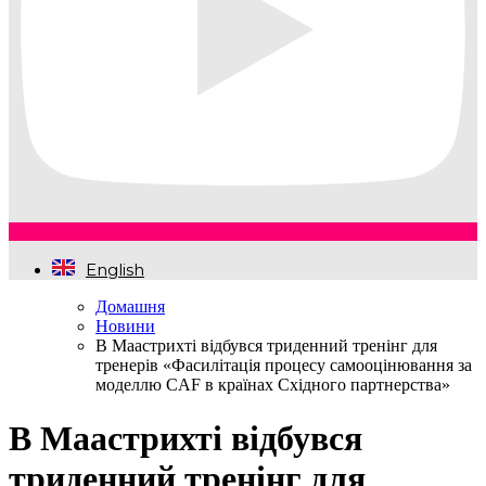
English
Домашня
Новини
В Маастрихті відбувся триденний тренінг для
тренерів «Фасилітація процесу самооцінювання за
моделлю CAF в країнах Східного партнерства»
В Маастрихті відбувся
триденний тренінг для