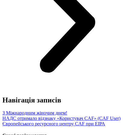
Навігація записів
З Міжнародним жіночим днем!
НАДС отримало відзнаку «Користувач CAF» (CAF User)
Європейського ресурсного центру CAF при ЕІРА