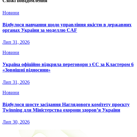
Схожі повідомлення
Новини
Відбулося навчання щодо управління якістю в державних
органах України за моделлю CAF
Лип 31, 2026
Новини
Україна офіційно відкрила переговори з ЄС за Кластером 6
«Зовнішні відносини»
Лип 31, 2026
Новини
Відбулося шосте засідання Наглядового комітету проєкту
Twinning для Міністерства охорони здоров’я України
Лип 30, 2026