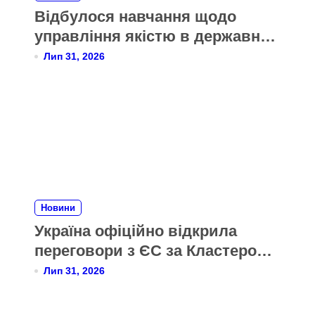
Відбулося навчання щодо
управління якістю в державних
органах України за моделлю
Лип 31, 2026
CAF
Новини
Україна офіційно відкрила
переговори з ЄС за Кластером 6
«Зовнішні відносини»
Лип 31, 2026