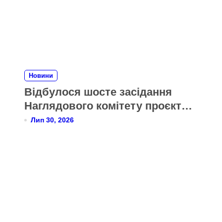
Новини
Відбулося шосте засідання
Наглядового комітету проєкту
Twinning для Міністерства
Лип 30, 2026
охорони здоров’я України