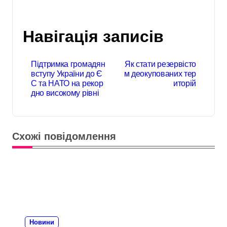
Навігація записів
Підтримка громадян
Як стати резервісто
вступу України до Є
м деокупованих тер
С та НАТО на рекор
иторій
дно високому рівні
Схожі повідомлення
Новини