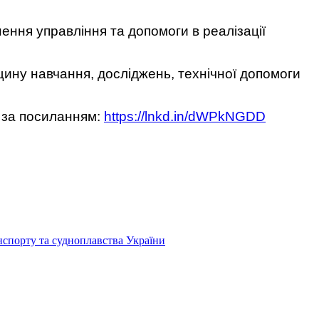
ення управління та допомоги в реалізації
щину навчання, досліджень, технічної допомоги
а за посиланням:
https://lnkd.in/dWPkNGDD
нспорту та судноплавства України