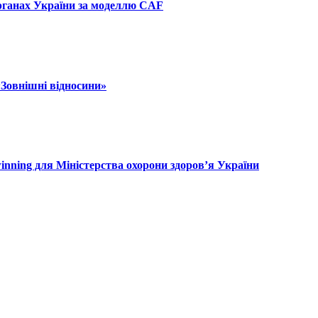
рганах України за моделлю CAF
«Зовнішні відносини»
inning для Міністерства охорони здоров’я України