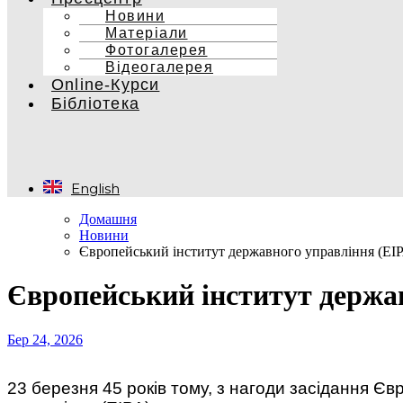
Новини
Матеріали
Фотогалерея
Відеогалерея
Online-Курси
Бібліотека
English
Домашня
Новини
Європейський інститут державного управління (ЕІРА
Європейський інститут держав
Бер 24, 2026
23 березня 45 років тому, з нагоди засідання Є