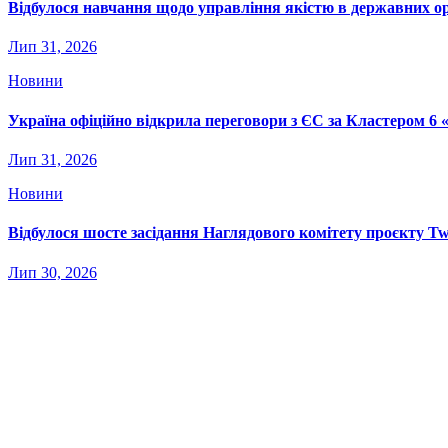
Відбулося навчання щодо управління якістю в державних о
Лип 31, 2026
Новини
Україна офіційно відкрила переговори з ЄС за Кластером 6 
Лип 31, 2026
Новини
Відбулося шосте засідання Наглядового комітету проєкту Tw
Лип 30, 2026