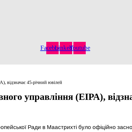
Facebook
Linkedin
Youtube
), відзначає 45-річний ювілей
ного управління (ЕІРА), відзн
вропейської Ради в Маастрихті було офіційно зас