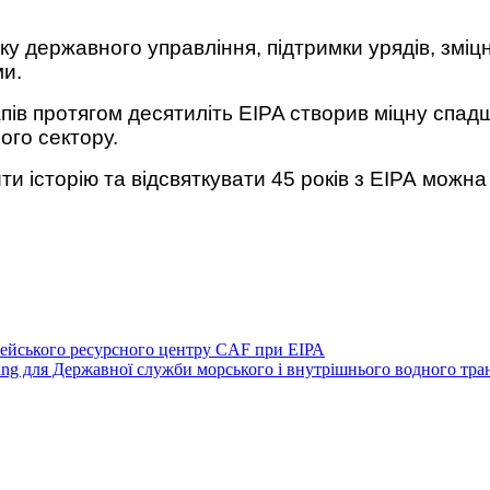
у державного управління, підтримки урядів, зміцн
ми.
апів протягом десятиліть EIPA створив міцну спад
ого сектору.
ти історію та відсвяткувати 45 років з ЕІРА можн
ейського ресурсного центру CAF при ЕІРА
ing для Державної служби морського і внутрішнього водного тра