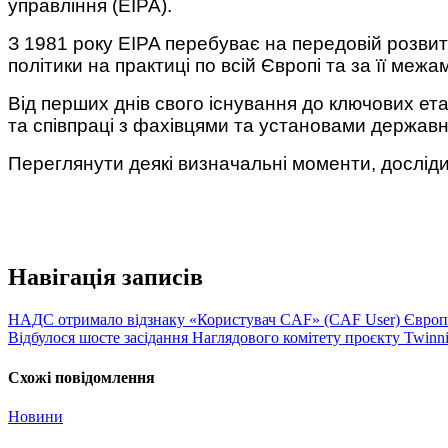
управління (EIPA).
З 1981 року EIPA перебуває на передовій розвитк
політики на практиці по всій Європі та за її межа
Від перших днів свого існування до ключових ет
та співпраці з фахівцями та установами державн
Переглянути деякі визначальні моменти, досліди
Навігація записів
НАДС отримало відзнаку «Користувач CAF» (CAF User) Європ
Відбулося шосте засідання Наглядового комітету проєкту Twinn
Схожі повідомлення
Новини