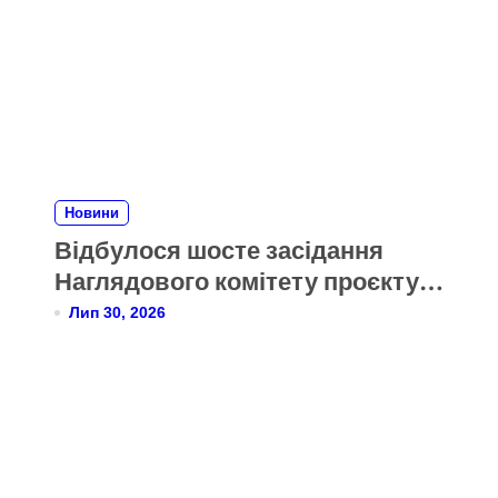
Новини
Відбулося шосте засідання
Наглядового комітету проєкту
Twinning для Міністерства
Лип 30, 2026
охорони здоров’я України