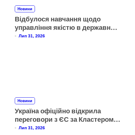
Новини
Відбулося навчання щодо
управління якістю в державних
органах України за моделлю
Лип 31, 2026
CAF
Новини
Україна офіційно відкрила
переговори з ЄС за Кластером 6
«Зовнішні відносини»
Лип 31, 2026