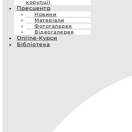
корупції
Пресцентр
Новини
Матеріали
Фотогалерея
Відеогалерея
Online-Курси
Бібліотека