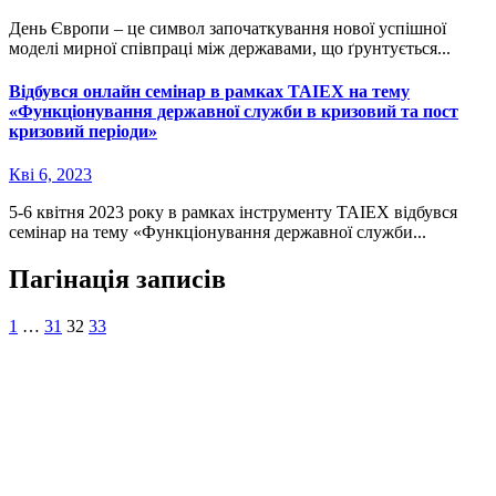
День Європи – це символ започаткування нової успішної
моделі мирної співпраці між державами, що ґрунтується...
Відбувся онлайн семінар в рамках TAIEX на тему
«Функціонування державної служби в кризовий та пост
кризовий періоди»
Кві 6, 2023
5-6 квітня 2023 року в рамках інструменту TAIEX відбувся
семінар на тему «Функціонування державної служби...
Пагінація записів
1
…
31
32
33