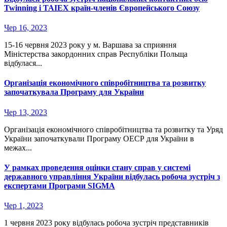
Twinning і TAIEX країн-членів Європейського Союзу
Чер 16, 2023
15-16 червня 2023 року у м. Варшава за сприяння
Міністерства закордонних справ Республіки Польща
відбулася...
Організація економічного співробітництва та розвитку
започаткувала Програму для України
Чер 13, 2023
Організація економічного співробітництва та розвитку та Уряд
України започаткували Програму ОЕСР для України в
межах...
У рамках проведення оцінки стану справ у системі
державного управління України відбулась робоча зустріч з
експертами Програми SIGMA
Чер 1, 2023
1 червня 2023 року відбулась робоча зустріч представників