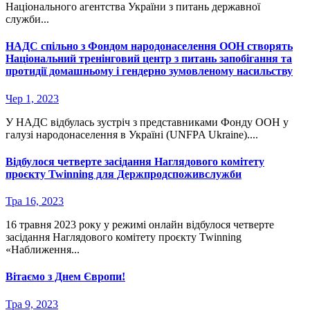
Національного агентства України з питань державної
служби...
НАДС спільно з Фондом народонаселення ООН створять
Національний тренінговий центр з питань запобігання та
протидії домашньому і гендерно зумовленому насильству
Чер 1, 2023
У НАДС відбулась зустріч з представниками Фонду ООН у
галузі народонаселення в Україні (UNFPA Ukraine)....
Відбулося четверте засідання Наглядового комітету
проєкту Twinning для Держпродспоживслужби
Тра 16, 2023
16 травня 2023 року у режимі онлайн відбулося четверте
засідання Наглядового комітету проєкту Twinning
«Наближення...
Вітаємо з Днем Європи!
Тра 9, 2023