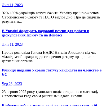
Лип 11, 2023
92% і 89% українців хочуть бачити Україну країною-членом
Європейського Союзу та НАТО відповідно. Про це свідчать
результати...
В Україні формують кадровий резерв для роботи в
деокупованих Криму та на Донбасі
Лип 11, 2023
Про це розповіла Голова НАДС Наталія Алюшина під час
міжвідомчої наради щодо створення резерву працівників
державних органів...
Річниця надання Україні статусу кандидата на членство в
ЄС
Чер 23, 2023
23 червня 2022 року трапилася подія історичного масштабу –
Європейська Рада своїм рішенням надала Україні...
Відбулася робоча зустріч національних контактних осіб