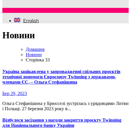
English
Новини
Домашня
Новини
Сторінка 33
Україна зацікавлена у запровадженні спільних проєктів
технічної допомоги Євросоюзу Twinning з державами-
членами ЄС, – Ольга Стефанішина
Бер 29, 2023
Ольга Стефанішина у Брюсселі зустрілась з урядовцями Литви
і Польщі. 27 березня 2023 року в...
Відбулося засідання з нагоди закриття проєкту Twinning
для Національного банку України