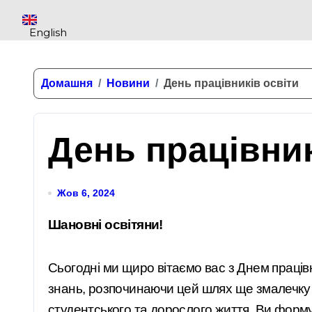
English
Домашня
Новини
День працівників освіти
День працівник
Жов 6, 2024
Шановні освітяни!
Сьогодні ми щиро вітаємо вас з Днем працівн
знань, розпочинаючи цей шлях ще змалечку 
студентського та дорослого життя. Ви форм