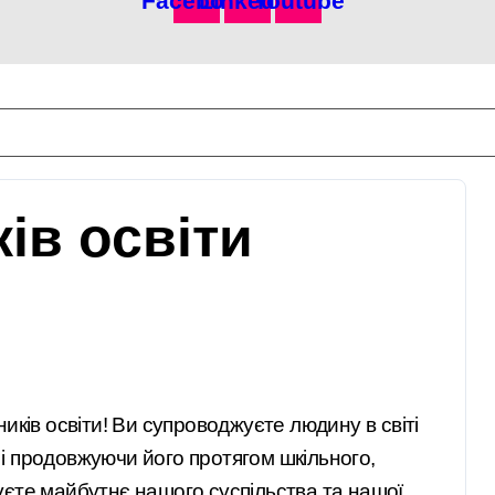
Facebook
Linkedin
Youtube
ів освіти
иків освіти! Ви супроводжуєте людину в світі
і продовжуючи його протягом шкільного,
уєте майбутнє нашого суспільства та нашої