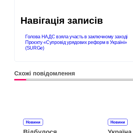
Навігація записів
Голова НАДС взяла участь в заключному заході
Проєкту «Супровід урядових реформ в Україні»
(SURGe)
Схожі повідомлення
Новини
Новини
Відбулося
Україна