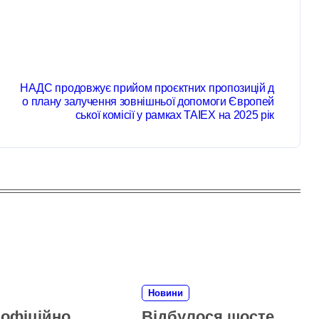
НАДС продовжує прийом проєктних пропозицій д
о плану залучення зовнішньої допомоги Європей
ської комісії у рамках TAIEX на 2025 рік
Новини
 офіційно
Відбулося шосте