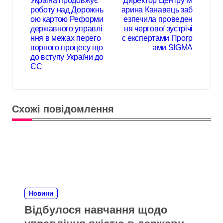
Україна продовжує
Директор Центру М
роботу над Дорожнь
арина Канавець заб
ою картою Реформи
езпечила проведен
державного управлі
ня чергової зустрічі
ння в межах перего
с експертами Прогр
ворного процесу що
ами SIGMA
до вступу України до
ЄС
Схожі повідомлення
Новини
Відбулося навчання щодо