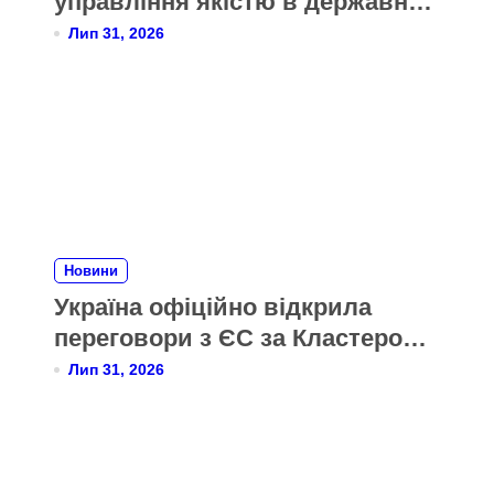
управління якістю в державних
органах України за моделлю
Лип 31, 2026
CAF
Новини
Україна офіційно відкрила
переговори з ЄС за Кластером 6
«Зовнішні відносини»
Лип 31, 2026