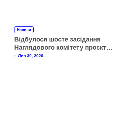
Новини
Відбулося шосте засідання
Наглядового комітету проєкту
Twinning для Міністерства
Лип 30, 2026
охорони здоров’я України