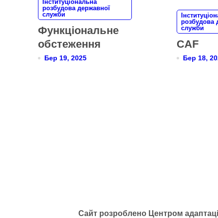
Інституціональна
розбудова державної
служби
Інституціо
розбудова 
Функціональне
служби
обстеження
CAF
Бер 19, 2025
Бер 18, 2
Сайт розроблено Центром адаптаці