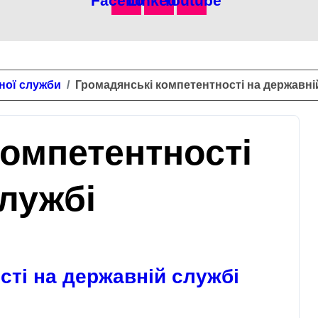
Facebook
Linkedin
Youtube
ної служби
Громадянські компетентності на державні
компетентності
лужбі
сті на державній службі