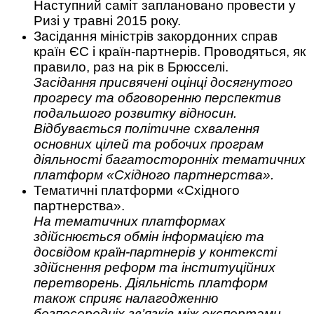
Наступний саміт заплановано провести у
Ризі у травні 2015 року.
Засідання міністрів закордонних справ
країн ЄС і країн-партнерів. Проводяться, як
правило, раз на рік в Брюсселі.
Засідання присвячені оцінці досягнутого
прогресу та обговоренню перспектив
подальшого розвитку відносин.
Відбувається політичне схвалення
основних цілей та робочих програм
діяльності багатосторонніх тематичних
платформ «Східного партнерства».
Тематичні платформи «Східного
партнерства».
На тематичних платформах
здійснюється обмін інформацією та
досвідом країн-партнерів у контексті
здійснення реформ та інституційних
перетворень. Діяльність платформ
також сприяє налагодженню
безпосередніх зв’язків між експертами