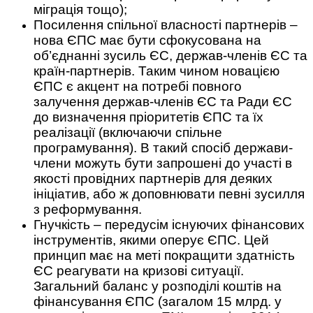
міграція тощо);
Посилення спільної власності партнерів –
нова ЄПС має бути сфокусована на
об’єднанні зусиль ЄС, держав-членів ЄС та
країн-партнерів. Таким чином новацією
ЄПС є акцент на потребі повного
залучення держав-членів ЄС та Ради ЄС
до визначення пріоритетів ЄПС та їх
реалізації (включаючи спільне
програмування). В такий спосіб держави-
члени можуть бути запрошені до участі в
якості провідних партнерів для деяких
ініціатив, або ж доповнювати певні зусилля
з реформування.
Гнучкість – передусім існуючих фінансових
інструментів, якими оперує ЄПС. Цей
принцип має на меті покращити здатність
ЄС реагувати на кризові ситуації.
Загальний баланс у розподілі коштів на
фінансування ЄПС (загалом 15 млрд. у