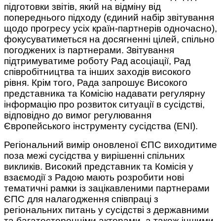
підготовки звітів, який на відміну від
попереднього підходу (єдиний набір звітування
щодо прогресу усіх країн-партнерів одночасно),
фокусуватиметься на досягненні цілей, спільно
погоджених із партнерами. Звітування
підтримуватиме роботу Рад асоціації, Рад
співробітництва та інших заходів високого
рівня. Крім того, Рада запрошує Високого
представника та Комісію надавати регулярну
інформацію про розвиток ситуації в сусідстві,
відповідно до вимог регулювання
Європейського інструменту сусідства (ENI).
Регіональний вимір оновленої ЄПС виходитиме
поза межі сусідства у вирішенні спільних
викликів. Високий представник та Комісія у
взаємодії з Радою мають розробити нові
тематичні рамки із зацікавленими партнерами
ЄПС для налагодження співпраці з
регіональних питань у сусідстві з державними
та багатосторонніми акторами, а також іншими