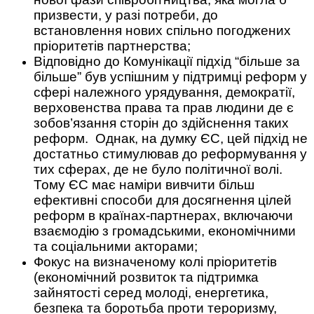
призвести, у разі потреби, до
встановлення нових спільно погоджених
пріоритетів партнерства;
Відповідно до Комунікації підхід “більше за
більше” був успішним у підтримці реформ у
сфері належного урядування, демократії,
верховенства права та прав людини де є
зобов’язання сторін до здійснення таких
реформ. Однак, на думку ЄС, цей підхід не
достатньо стимулював до реформування у
тих сферах, де не було політичної волі.
Тому ЄС має наміри вивчити більш
ефективні способи для досягнення цілей
реформ в країнах-партнерах, включаючи
взаємодію з громадськими, економічними
та соціальними акторами;
Фокус на визначеному колі пріоритетів
(економічний розвиток та підтримка
зайнятості серед молоді, енергетика,
безпека та боротьба проти тероризму,