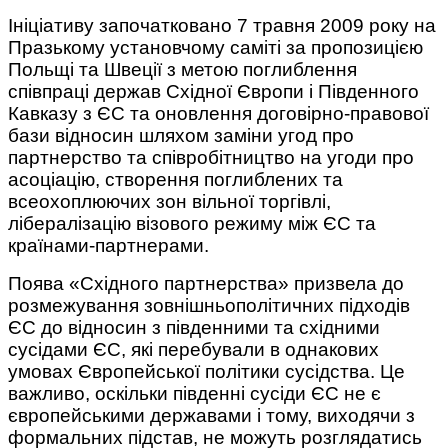
Ініціативу започатковано 7 травня 2009 року на
Празькому установчому саміті за пропозицією
Польщі та Швеції з метою поглиблення
співпраці держав Східної Європи і Південного
Кавказу з ЄС та оновлення договірно-правової
бази відносин шляхом заміни угод про
партнерство та співробітництво на угоди про
асоціацію, створення поглиблених та
всеохоплюючих зон вільної торгівлі,
лібералізацію візового режиму між ЄС та
країнами-партнерами.
Поява «Східного партнерства» призвела до
розмежування зовнішньополітичних підходів
ЄС до відносин з південними та східними
сусідами ЄС, які перебували в однакових
умовах Європейської політики сусідства. Це
важливо, оскільки південні сусіди ЄС не є
європейськими державами і тому, виходячи з
формальних підстав, не можуть розглядатись