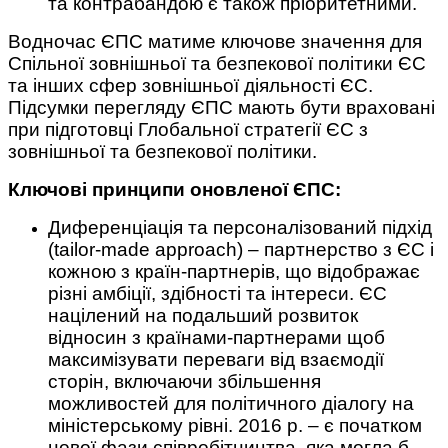
та контрабандою є також пріоритетними.
Водночас ЄПС матиме ключове значення для
Спільної зовнішньої та безпекової політики ЄС
та інших сфер зовнішньої діяльності ЄС.
Підсумки перегляду ЄПС мають бути враховані
при підготовці Глобальної стратегії ЄС з
зовнішньої та безпекової політики.
Ключові принципи оновленої ЄПС:
Диференціація та персоналізований підхід
(tailor-made approach) – партнерство з ЄС і
кожною з країн-партнерів, що відображає
різні амбіції, здібності та інтереси. ЄС
націлений на подальший розвиток
відносин з країнами-партнерами щоб
максимізувати переваги від взаємодії
сторін, включаючи збільшення
можливостей для політичного діалогу на
міністерському рівні. 2016 р. – є початком
нової фази співробітництва, яка могла б