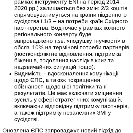
рамках інструменту ENI на період 2014-
2020 рр.) залишається без змін: 2/3 коштів
спрямовуватимуться на країни південного
сусідства і 1/3 – на потреби країн Східного
партнерства. Водночас у рамках кожного
регіонального конверту буде
запроваджено т.зв. «подушку гнучкості» в
обсязі 10% на термінові потреби партнерів
(постконфліктне відновлення, підтримка
біженців, подолання наслідків криз та
надзвичайних ситуацій тощо).
Видимість – вдосконалення комунікації
щодо ЄПС, а також покращення
обізнаності щодо цієї політики та її
результатів. Це має включати зміцнення
зусиль у сфері стратегічних комунікацій,
включаючи відповідну підтримку партнерів,
а також підтримку незалежних ЗМІ у
сусідстві.
Оновлена ЄПС запроваджує новий підхід до