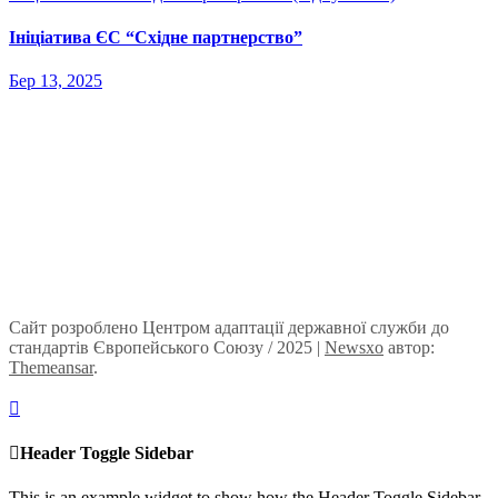
Ініціатива ЄС “Східне партнерство”
Бер 13, 2025
Сайт розроблено Центром адаптації державної служби до
стандартів Європейського Союзу / 2025
|
Newsxo
автор:
Themeansar
.
Header Toggle Sidebar
This is an example widget to show how the Header Toggle Sidebar