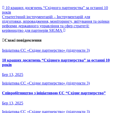
10 кращих досягнень “Східного партнерства” за останні 10
років
Стратегічний інструментарій – Інструментарій для
підготовки, впровадження, моніторингу, звітування та оцінки
реформи державного управління та сфер стратегії:
керівництво для партнерів SIGMA
Схожі повідомлення
Ініціатива ЄС «Східне партнерство» (підпункти 3)
10 кращих досягнень “Східного партнерства” за останні 10
років
Бер 13, 2025
Ініціатива ЄС «Східне партнерство» (підпункти 3)
Співробітництво з ініціативою ЄС “Східне партнерство”
Бер 13, 2025
Ініціатива ЄС «Східне партнерство» (підпункти 3)