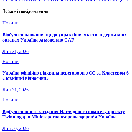
Схожі повідомлення
Новини
Відбулося навчання щодо управління якістю в державних
органах України за моделлю CAF
Лип 31, 2026
Новини
Україна офіційно відкрила переговори з ЄС за Кластером 6
«Зовнішні відносини»
Лип 31, 2026
Новини
Відбулося шосте засідання Наглядового комітету проєкту
Twinning для Міністерства охорони здоров’я України
Лип 30, 2026