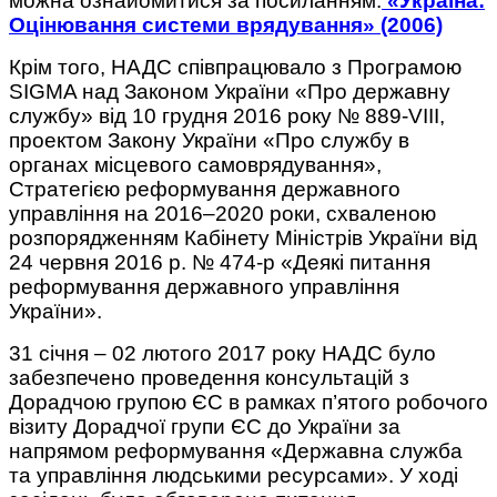
можна ознайомитися за посиланням:
«Україна:
Оцінювання системи врядування» (2006)
Крім того, НАДС співпрацювало з Програмою
SIGMA над Законом України «Про державну
службу» від 10 грудня 2016 року № 889-VIII,
проектом Закону України «Про службу в
органах місцевого самоврядування»,
Стратегією реформування державного
управління на 2016–2020 роки, схваленою
розпорядженням Кабінету Міністрів України від
24 червня 2016 р. № 474-р «Деякі питання
реформування державного управління
України».
31 січня – 02 лютого 2017 року НАДС було
забезпечено проведення консультацій з
Дорадчою групою ЄС в рамках п’ятого робочого
візиту Дорадчої групи ЄС до України за
напрямом реформування «Державна служба
та управління людськими ресурсами». У ході