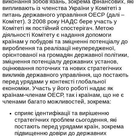
виконання зобов’язань, зокрема фінансових, які
випливають із членства України у Комітеті з
питань державного управління ОЕСР (далі –
Комітет). З 2008 року НАДС бере участь у
Комітеті як постійний спостерігач. Метою
діяльності Комітету є надання допомоги
країнам у побудові та зміцненні потенціалу до
вироблення та реалізації неупередженої,
орієнтованої на громадян державної політики,
зміцнення потенціалу державних установ,
оцінювання поточних та нових стратегічних
викликів державного управління, що постають
перед урядами у контексті глобальної
економіки. Участь у його роботі надає як
країнам-членам ОЕСР, так і країнам, що не є
членами багато можливостей, зокрема:
сприяє ідентифікації та вирішенню
стратегічних проблем сьогодення, які
постають перед урядами країн, зокрема
підвищенню довіри до державних