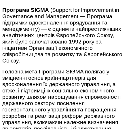
Програма SIGMA
(Support for Improvement in
Governance and Management — Програма
підтримки вдосконалення врядування та
менеджменту) — є одним із найпрестижніших
аналітичних центрів Європейського Союзу,
який було започатковано 1992 року за
ініціативи Організації економічного
співробітництва та розвитку та Європейського
Союзу.
Головна мета Програми SIGMA полягає у
зміцненні основ країн-партнерів для
вдосконалення їх державного управління, а
отже, і підтримці їх соціально-економічного
розвитку шляхом нарощування спроможності
державного сектору, посилення
горизонтального управління та покращення
розробки та реалізації реформ державного
управління, включаючи належне визначення
пріоритетів, послідовність і бюджетування.