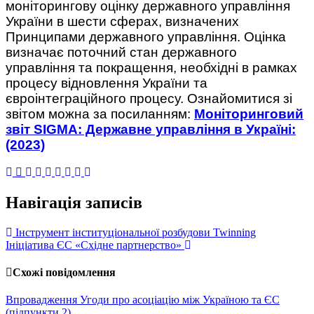
моніторингову оцінку державного управління
України в шести сферах, визначених
Принципами державного управління. Оцінка
визначає поточний стан державного
управління та покращення, необхідні в рамках
процесу відновлення України та
євроінтеграційного процесу. Ознайомитися зі
звітом можна за посиланням:
Моніторинговий
звіт SIGMA: Державне управління в Україні:
(2023)
Навігація записів
Інструмент інституціональної розбудови Twinning
Ініціатива ЄС «Східне партнерство»
Схожі повідомлення
Впровадження Угоди про асоціацію між Україною та ЄС
(підпункти 2)