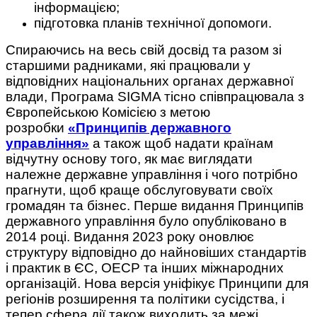
інформацією;
підготовка планів технічної допомоги.
Спираючись на весь свій досвід та разом зі
старшими радниками, які працювали у
відповідних національних органах державної
влади, Програма SIGMA тісно співпрацювала з
Європейською Комісією з метою
розробки
«Принципів державного
управління»
а також щоб надати країнам
відчутну основу того, як має виглядати
належне державне управління і чого потрібно
прагнути, щоб краще обслуговувати своїх
громадян та бізнес. Перше видання Принципів
державного управління було опубліковано в
2014 році. Видання 2023 року оновлює
структуру відповідно до найновіших стандартів
і практик в ЄС, ОЕСР та інших міжнародних
організацій. Нова версія уніфікує Принципи для
регіонів розширення та політики сусідства, і
тепер сфера дії також виходить за межі