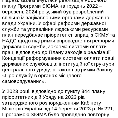
Наразі, забезпечується реалізація Робочого
плану Програми SIGMA на грудень 2022 ‒
березень 2024 року, який був розроблений
спільно із зацікавленими органами державної
влади України. У сфері реформи державної
служби та управління людськими ресурсами
план передбачає пріоритет співпраці з СКМУ та
НАДС щодо підтримки впровадження реформи
державної служби, зокрема системи оплати
праці відповідно до Плану заходів з реалізації
Концепції реформування системи оплати праці
державних службовців; інституційної структури
центрального уряду; а також підтримки Закону
«Про службу в органах місцевого
самоврядування».
У 2023 році, відповідно до пункту 344 плану
пріоритетних дій Уряду на 2023 рік,
затвердженого розпорядженням Кабінету
Міністрів України від 14 березня 2023 р. № 221,
Програмою SIGMA було проведено повторну