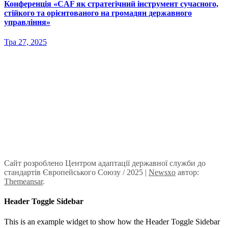
Конференція «CAF як стратегічний інструмент сучасного,
стійкого та орієнтованого на громадян державного
управління»
Тра 27, 2025
Сайт розроблено Центром адаптації державної служби до
стандартів Європейського Союзу / 2025
|
Newsxo
автор:
Themeansar
.
Header Toggle Sidebar
This is an example widget to show how the Header Toggle Sidebar