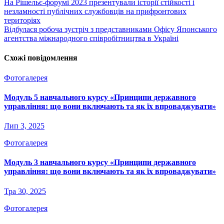
На Рішельє-форумі 2023 презентували історії стійкості і
незламності публічних службовців на прифронтових
територіях
Відбулася робоча зустріч з представниками Офісу Японського
агентства міжнародного співробітництва в Україні
Схожі повідомлення
Фотогалерея
Модуль 5 навчального курсу «Принципи державного
управління: що вони включають та як їх впроваджувати»
Лип 3, 2025
Фотогалерея
Модуль 3 навчального курсу «Принципи державного
управління: що вони включають та як їх впроваджувати»
Тра 30, 2025
Фотогалерея