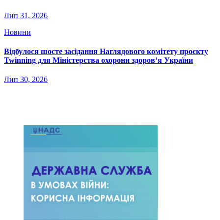
Лип 31, 2026
Новини
Відбулося шосте засідання Наглядового комітету проєкту
Twinning для Міністерства охорони здоров’я України
Лип 30, 2026