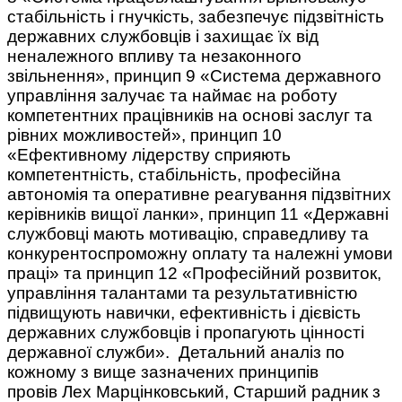
стабільність і гнучкість, забезпечує підзвітність
державних службовців і захищає їх від
неналежного впливу та незаконного
звільнення», принцип 9 «Система державного
управління залучає та наймає на роботу
компетентних працівників на основі заслуг та
рівних можливостей», принцип 10
«Ефективному лідерству сприяють
компетентність, стабільність, професійна
автономія та оперативне реагування підзвітних
керівників вищої ланки», принцип 11 «Державні
службовці мають мотивацію, справедливу та
конкурентоспроможну оплату та належні умови
праці» та принцип 12 «Професійний розвиток,
управління талантами та результативністю
підвищують навички, ефективність і дієвість
державних службовців і пропагують цінності
державної служби». Детальний аналіз по
кожному з вище зазначених принципів
провів Лех Марцінковський, Старший радник з