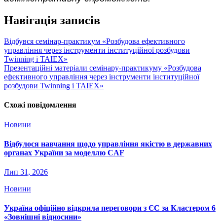
Навігація записів
Відбувся семінар-практикум «Розбудова ефективного
управління через інструменти інституційної розбудови
Twinning і TAIEX»
Презентаційні матеріали семінару-практикуму «Розбудова
ефективного управління через інструменти інституційної
розбудови Twinning і TAIEX»
Схожі повідомлення
Новини
Відбулося навчання щодо управління якістю в державних
органах України за моделлю CAF
Лип 31, 2026
Новини
Україна офіційно відкрила переговори з ЄС за Кластером 6
«Зовнішні відносини»