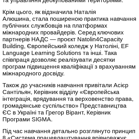
та управління деокупованими територіями.
Крім цього, як відзначила Наталія
Алюшина, стала поширеною практика навчання
публічних службовців на платформах
міжнародних провайдерів. Серед ключових
партнерів НАДС — проєкт Natolin4Capacity
Building, Європейський коледж у Натоліні, EF
Language Learning Solutions та інші. Така
співпраця дозволяє реалізувати десятки
програм підвищення кваліфікації з врахуванням
міжнародного досвіду.
Також до учасників навчання привітали Асієр
Сантільян, Керівник відділу «Європейська
інтеграція, врядування та верховенство права,
громадянське суспільство» Представництва
ЄС в Україні та Грегор Вірант, Керівник
Програми SIGMA.
Під час навчання детально розглянуто принцип
8 «Система працевлаштування врівноважує