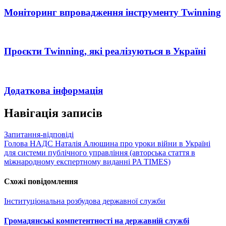
Моніторинг впровадження інструменту Twinning
Проєкти Twinning, які реалізуються в Україні
Додаткова інформація
Навігація записів
Запитання-відповіді
Голова НАДС Наталія Алюшина про уроки війни в Україні
для системи публічного управління (авторська стаття в
міжнародному експертному виданні PA TIMES)
Схожі повідомлення
Інституціональна розбудова державної служби
Громадянські компетентності на державній службі