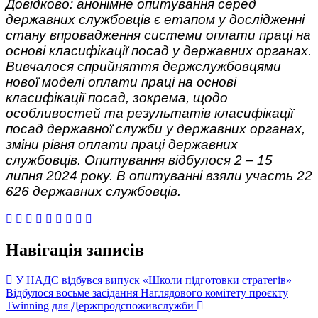
Довідково: анонімне опитування серед
державних службовців є етапом у дослідженні
стану впровадження системи оплати праці на
основі класифікації посад у державних органах.
Вивчалося сприйняття держслужбовцями
нової моделі оплати праці на основі
класифікації посад, зокрема, щодо
особливостей та результатів класифікації
посад державної служби у державних органах,
зміни рівня оплати праці державних
службовців. Опитування відбулося 2 – 15
липня 2024 року. В опитуванні взяли участь 22
626 державних службовців.
Навігація записів
У НАДС відбувся випуск «Школи підготовки стратегів»
Відбулося восьме засідання Наглядового комітету проєкту
Twinning для Держпродспоживслужби