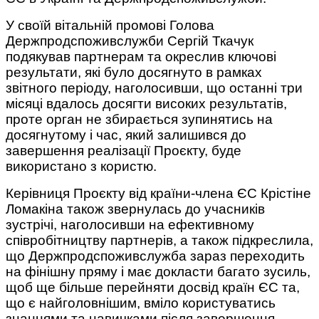
У своїй вітальній промові Голова
Держпродспоживслужби Сергій Ткачук
подякував партнерам та окреслив ключові
результати, які було досягнуто в рамках
звітного періоду, наголосивши, що останні три
місяці вдалось досягти високих результатів,
проте орган не збирається зупинятись на
досягнутому і час, який залишився до
завершення реалізації Проєкту, буде
використано з користю.
Керівниця Проєкту від країни-члена ЄС Крістіне
Ломакіна також звернулась до учасників
зустрічі, наголосивши на ефективному
співробітництву партнерів, а також підкреслила,
що Держпродспоживслужба зараз переходить
на фінішну пряму і має докласти багато зусиль,
щоб ще більше перейняти досвід країн ЄС та,
що є найголовнішим, вміло користуватись
знаннями та навичками після завершення