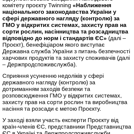
комітету проєкту Twinning
«Наближення
національного законодавства України у
сфері державного нагляду (контролю) за
ГМО у відкритих системах, захисту прав на
сорти рослин, насінництва та розсадництва
відповідно до норм і стандартів ЄС»
(далі –
Проєкт), бенефіціаром якого виступає
Державна служба України з питань безпечності
харчових продуктів та захисту споживачів (далі
– Держпродспоживслужба).
Сприяння усуненню недоліків у сфері
державного нагляду (контролю) за
дотриманням заходів безпеки та
розповсюдження ГМО у відкритих системах,
захисту прав на сорти рослин та виробництва
насіння та розсади є метою Проєкту.
У заході взяли участь експерти Проєкту від
країн-членів ЄС, представники Представництва
ЄС в Україні та Держпродспоживслужби.