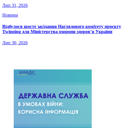
Лип 31, 2026
Новини
Відбулося шосте засідання Наглядового комітету проєкту
Twinning для Міністерства охорони здоров’я України
Лип 30, 2026