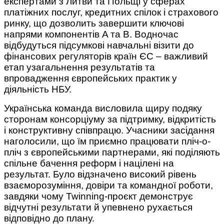
експертами з Литви та Польщі у сферах
платіжних послуг, кредитних спілок і страхового
ринку, що дозволить завершити ключові
напрями компонентів A та B. Водночас
відбудуться підсумкові навчальні візити до
фінансових регуляторів країн ЄС – важливий
етап узагальнення результатів та
впровадження європейських практик у
діяльність НБУ.
Українська команда висловила щиру подяку
сторонам консорціуму за підтримку, відкритість
і конструктивну співпрацю. Учасники засідання
наголосили, що їм приємно працювати пліч-о-
пліч з європейськими партнерами, які поділяють
спільне бачення реформ і націлені на
результат. Було відзначено високий рівень
взаєморозуміння, довіри та командної роботи,
завдяки чому Twinning-проєкт демонструє
відчутні результати й упевнено рухається
відповідно до плану.