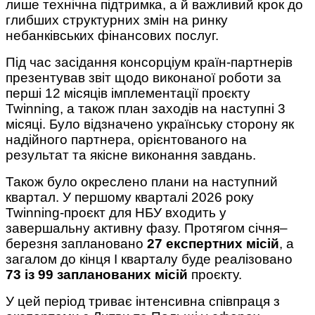
лише технічна підтримка, а й важливий крок до
глибших структурних змін на ринку
небанківських фінансових послуг.
Під час засідання консорціум країн-партнерів
презентував звіт щодо виконаної роботи за
перші 12 місяців імплементації проєкту
Twinning, а також план заходів на наступні 3
місяці. Було відзначено українську сторону як
надійного партнера, орієнтованого на
результат та якісне виконання завдань.
Також було окреслено плани на наступний
квартал. У першому кварталі 2026 року
Twinning-проєкт для НБУ входить у
завершальну активну фазу. Протягом січня–
березня заплановано
27 експертних місій
, а
загалом до кінця І кварталу буде реалізовано
73 із 99 запланованих місій
проєкту.
У цей період триває інтенсивна співпраця з