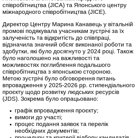
співробітництва (JICA) та Японського центру
міжнародного співробітництва (JICE).
Директор Центру Марина Канавець у вітальній
промові подякувала учасникам зустрічі за їх
залученість та відкритість до співпраці,
відзначила значний обсяг виконаної роботи та
здобутки, які було досягнуто у 2024 році. Також
було наголошено на важливості та
можливостях поглиблення подальшого
співробітництва з японською стороною.
Метою зустрічі було обговорення питань
впровадження у 2025-2026 рр. стипендіального
проєкту щодо розвитку людських ресурсів
(JDS). Зокрема було опрацьовано:
графік впровадження проєкту;
вимоги до участі;
процес подання заявок та перелік
необхідних документів;
процедуру та критерії відбору кандидатів.