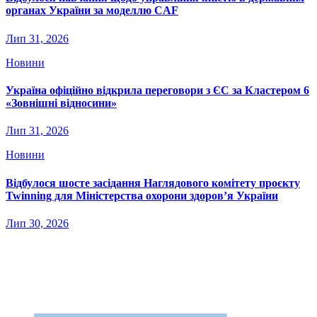
органах України за моделлю CAF
Лип 31, 2026
Новини
Україна офіційно відкрила переговори з ЄС за Кластером 6
«Зовнішні відносини»
Лип 31, 2026
Новини
Відбулося шосте засідання Наглядового комітету проєкту
Twinning для Міністерства охорони здоров’я України
Лип 30, 2026