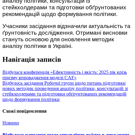
аналізу політики, консультацій із
стейкхолдерами та підготовки обґрунтованих
рекомендацій щодо формування політики.
Учасники засідання відзначили актуальність та
ґрунтовність дослідження. Отримані висновки
стануть основою для оновлення методик
аналізу політики в Україні.
Навігація записів
Відбулася конференція «Ефективність і якість: 2025 рік крізь
призму впровадження моделі CAF»
Відбулось засідання Робочої групи щодо питань підготовки
нових методик проведення аналізу політики, консультацій зі
стейкхолдерами та підготовки обґрунтованих рекомендацій
щодо формування політики
Схожі повідомлення
Новини
Відбулося навчання щодо управління якістю в державних