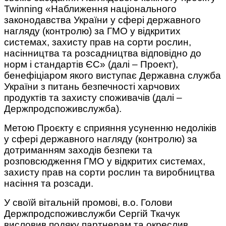
Twinning «Наближення національного
законодавства України у сфері державного
нагляду (контролю) за ГМО у відкритих
системах, захисту прав на сорти рослин,
насінництва та розсадництва відповідно до
норм і стандартів ЄС» (далі – Проект),
бенефіціаром якого виступає Державна служба
України з питань безпечності харчових
продуктів та захисту споживачів (далі –
Держпродспоживслужба).
Метою Проєкту є сприяння усуненню недоліків
у сфері державного нагляду (контролю) за
дотриманням заходів безпеки та
розповсюдження ГМО у відкритих системах,
захисту прав на сорти рослин та виробництва
насіння та розсади.
У своїй вітальній промові, в.о. Голови
Держпродспоживслужби Сергій Ткачук
висловив подяку партнерам та окреслив